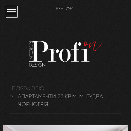
рус
укр
ПОРТФОЛІО
АПАРТАМЕНТИ 22 КВ.М. М. БУДВА
ЧОРНОГРІЯ