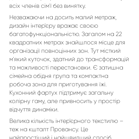
всіх членів сім'ї без винятку.
Незважаючи на досить малий метраж,
дизайн інтер'єру вражає своєю
багатофункціональністю. Загалом на 22
квадратних метрах знайшлося місце для
організації повноцінних зон. Тут місткий
м'який куточок, здатний до трансформацій
та можливості перестановки. Є затишна
сімейна обідня група та компактна
робоча зона для приготування їжі.
Кухонний фартух підтримує загальну
колірну гаму, але привносить у простір
відчуття динаміки.
Велика кількість інтер'єрного текстилю –
теж на кшталт Провансу. Це
найпростіший і найшвидший спосіб